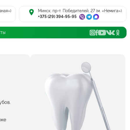
вная»)
Минск, пр-т. Победителей, 27 (м. «Немига»)
+375 (29) 394-95-95
кты
убов.
кже