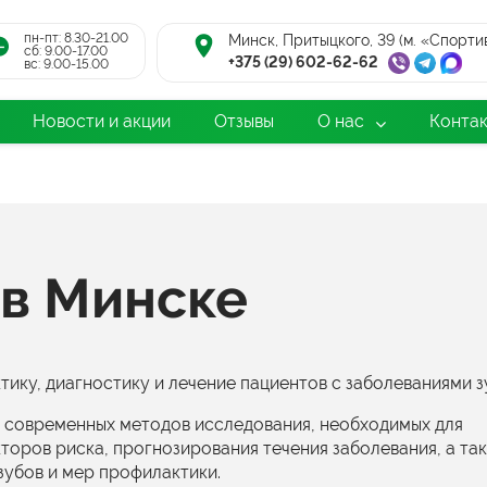
пн-пт: 8.30-21.00
Минск, Притыцкого, 39 (м. «Спорти
cб: 9.00-17.00
+375 (29) 602-62-62
вс: 9.00-15.00
Новости и акции
Отзывы
О нас
Конта
 в Минске
ку, диагностику и лечение пациентов с заболеваниями з
р современных методов исследования, необходимых для
торов риска, прогнозирования течения заболевания, а та
зубов и мер профилактики.