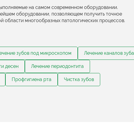
выполняемые на самом современном оборудовании.
вейшем оборудовании, позволяющем получить точное
ой области многообразных патологических процессов.
ечение зубов под микроскопом
Лечение каналов зуба
ти десен
Лечение периодонтита
Профгигиена рта
Чистка зубов