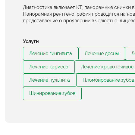
Диагностика включает КТ, панорамные снимки 
Панорамная рентгенография проводится на но
представление о проявлении в челюстно-лицев
Услуги
Лечение гингивита
Лечение десны
Л
Лечение кариеса
Лечение кровоточивос
Лечение пульпита
Пломбирование зубов
Шинирование зубов