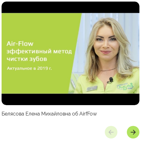
Белясова Елена Михайловна об AirfFow