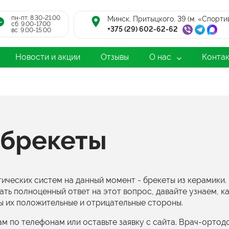
пн-пт: 8.30-21.00
Минск, Притыцкого, 39 (м. «Спорти
cб: 9.00-17.00
+375 (29) 602-62-62
вс: 9.00-15.00
Новости и акции
Отзывы
О нас
Конта
 брекеты
ических систем на данный момент - брекеты из керамики.
ть полноценный ответ на этот вопрос, давайте узнаем, к
ы их положительные и отрицательные стороны.
ам по телефонам или оставьте заявку с сайта. Врач-ортод