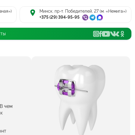
вная»)
Минск, пр-т. Победителей, 27 (м. «Немига»)
+375 (29) 394-95-95
кты
 В чем
ак
онт