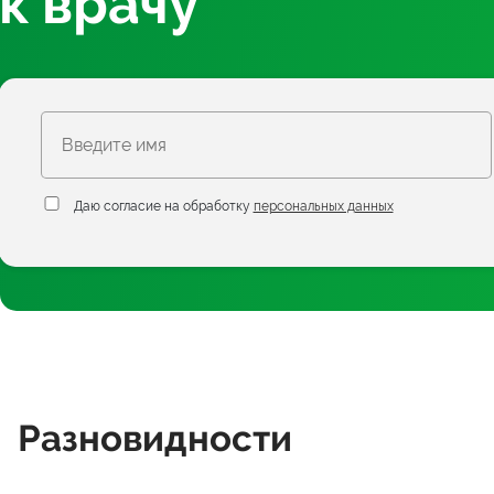
к врачу
Даю согласие на обработку
персональных данных
Разновидности