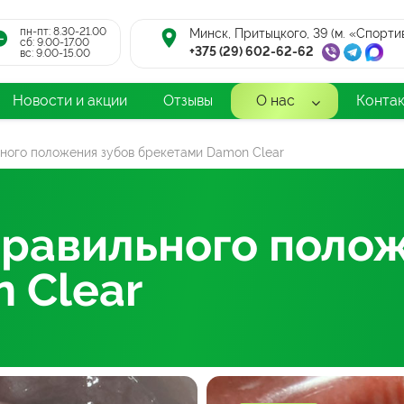
пн-пт: 8.30-21.00
Минск, Притыцкого, 39 (м. «Спорти
cб: 9.00-17.00
+375 (29) 602-62-62
вс: 9.00-15.00
Новости и акции
Отзывы
О нас
Конта
ного положения зубов брекетами Damon Clear
равильного полож
 Clear