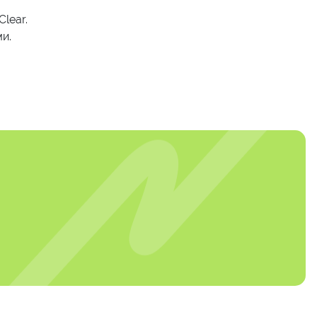
lear.
и.