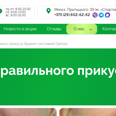
пн-пт: 8.30-21.00
Минск, Притыцкого, 39 (м. «Спорти
cб: 9.00-17.00
+375 (29) 602-62-62
вс: 9.00-15.00
Новости и акции
Отзывы
О нас
Конта
ного прикуса брекет-системой Damon
равильного прику