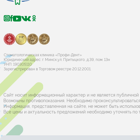
Стоматологическая клиника «Профи-Дент»
Юридический адрес: г. Минск,ул. Притыцкого, д.39, пом. 13н
УНП: 190305110
Зарегистрирован в Торговом реестре 20.12.2001.
Сайт носит информационный характер и не является публичной
Возможны противопоказания. Необходимо проконсультироваться
Информация, представленная на сайте, не может быть использов
Все цены и актуальность предложений необходимо уточнять по 