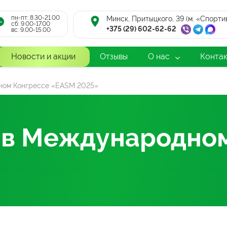
пн-пт: 8.30-21.00
Минск, Притыцкого, 39 (м. «Спорти
cб: 9.00-17.00
+375 (29) 602-62-62
вс: 9.00-15.00
Новости и акции
Отзывы
О нас
Конта
ном Конгрессе «EASM 2025»
 в Международно