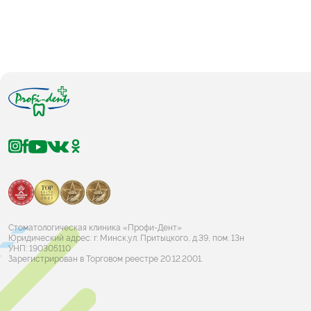
Стоматологическая клиника «Профи-Дент»
Юридический адрес: г. Минск,ул. Притыцкого, д.39, пом. 13н
УНП: 190305110
Зарегистрирован в Торговом реестре 20.12.2001.